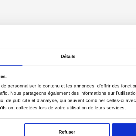
Détails
ies.
e personnaliser le contenu et les annonces, d'offrir des fonctio
rafic. Nous partageons également des informations sur l'utilisati
, de publicité et d'analyse, qui peuvent combiner celles-ci avec
WEBTV
ils ont collectées lors de votre utilisation de leurs services.
uoi et comment
ner régulièrement
Les avantages de
urance-vie avec
l’Assurance vie
N PATRIMOINE
Refuser