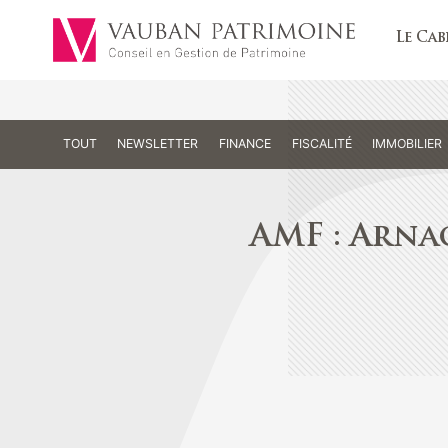
Le Cab
TOUT
NEWSLETTER
FINANCE
FISCALITÉ
IMMOBILIER
AMF : Arna