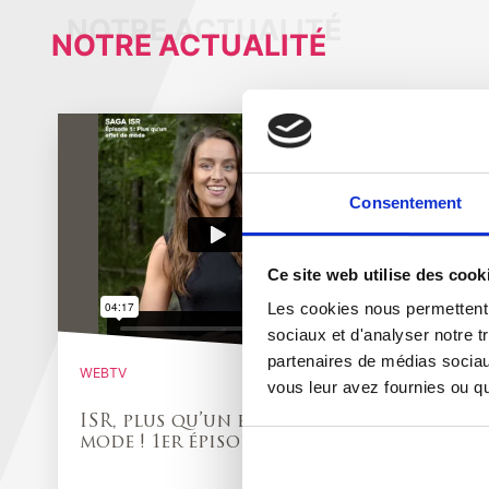
NOTRE ACTUALITÉ
Consentement
Ce site web utilise des cook
Les cookies nous permettent d
sociaux et d'analyser notre t
partenaires de médias sociaux
WEBTV
WEBTV
vous leur avez fournies ou qu'
Pourq
ISR, plus qu’un effet de
éparg
mode ! 1er épisode
en ass
VAUBA