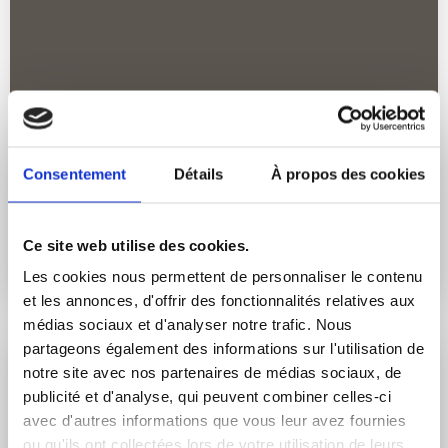
WEBTV
Consentement
Détails
À propos des cookies
Besoin de CONSEIL pour votre
PATRIMOINE Privé ou Professionnel ?
Faîtes appel à VAUBAN Patrimoine!
Ce site web utilise des cookies.
19 avril 2019
Les cookies nous permettent de personnaliser le contenu
et les annonces, d'offrir des fonctionnalités relatives aux
médias sociaux et d'analyser notre trafic. Nous
partageons également des informations sur l'utilisation de
notre site avec nos partenaires de médias sociaux, de
publicité et d'analyse, qui peuvent combiner celles-ci
avec d'autres informations que vous leur avez fournies
ou qu'ils ont collectées lors de votre utilisation de leurs