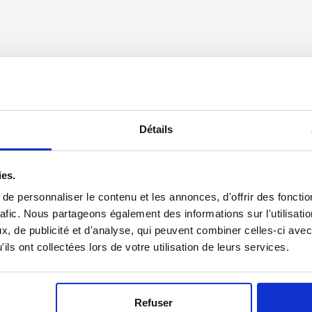
Détails
ies.
e personnaliser le contenu et les annonces, d'offrir des fonctio
rafic. Nous partageons également des informations sur l'utilisati
, de publicité et d'analyse, qui peuvent combiner celles-ci avec
WEBTV
ils ont collectées lors de votre utilisation de leurs services.
Gestion Pilotée : co
érez votre PEP avec
votre épargne à une
N PATRIMOINE
société spécialisée v
VAUBAN PATRIMOIN
Refuser