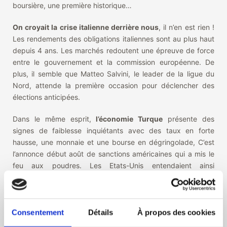
boursière, une première historique…
On croyait la crise italienne derrière nous
, il n’en est rien !
Les rendements des obligations italiennes sont au plus haut
depuis 4 ans. Les marchés redoutent une épreuve de force
entre le gouvernement et la commission européenne. De
plus, il semble que Matteo Salvini, le leader de la ligue du
Nord, attende la première occasion pour déclencher des
élections anticipées.
Dans le même esprit,
l’économie Turque
présente des
signes de faiblesse inquiétants avec des taux en forte
hausse, une monnaie et une bourse en dégringolade, C’est
l’annonce début août de sanctions américaines qui a mis le
feu aux poudres. Les Etats-Unis entendaient ainsi
officiellement protester contre la détention jugée abusive
d’un pasteur américain. Toutefois, cela n’est sans doute
qu’un prétexte pour mater le Président turc qui multiplie les
confrontations avec les occidentaux depuis des années. Ces
Consentement
Détails
À propos des cookies
sanctions ont fait fuir les investisseurs étrangers d’un pays