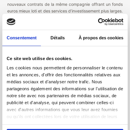
nouveaux contrats de la même compagnie offrant un fonds
euros mieux loti et des services d’investissement plus larges.
Ce serait alors une excellente nouvelle pour les contrats
anciens parfois négligés, voire abandonnés, par les
compagnies d’assurance.
Consentement
Détails
À propos des cookies
EN BREF
Ce site web utilise des cookies.
Les cookies nous permettent de personnaliser le contenu
3.3%
et les annonces, d'offrir des fonctionnalités relatives aux
C’est le taux que la croissance mondiale devrait atteindre en
médias sociaux et d'analyser notre trafic. Nous
2019 (au plus bas depuis 3 ans) et 3,4 % l’an prochain, selon
partageons également des informations sur l'utilisation de
les chiffres de l’OCDE.
notre site avec nos partenaires de médias sociaux, de
publicité et d'analyse, qui peuvent combiner celles-ci
160 milliards d’€uros
avec d'autres informations que vous leur avez fournies
ou qu'ils ont collectées lors de votre utilisation de leurs
Selon Forbes, les quatre premières fortunes de France,
services.
représentent à elles seules 160 milliards d’€uros ; Les 4 «