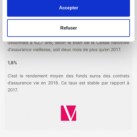
lauréats » sont dans l’ordre Bernard Arnault, Françoise
Accepter
Bettencourt Meyers, François Pinault, et Olivier Dassault
62.7 ans
Refuser
L’âge de départ moyen en retraite continue de reculer. Il est
désormais à 62,7 ans, selon le bilan de la Caisse nationale
d’assurance vieillesse, soit deux mois de plus qu’en 2017.
1,8%
C’est le rendement moyen des fonds euros des contrats
d’assurance vie en 2018. Ce taux est stable par rapport à
2017.