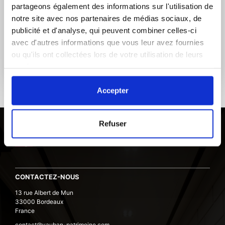
Assurance vie, Placements bancaires, Epargne
partageons également des informations sur l'utilisation de
salariale, Retraite, Prévoyance…
notre site avec nos partenaires de médias sociaux, de
publicité et d'analyse, qui peuvent combiner celles-ci
avec d'autres informations que vous leur avez fournies
NOTRE OFFRE FINANCIÈRE
ou qu'ils ont collectées lors de votre utilisation de leurs
services.
Accepter
Refuser
CONTACTEZ-NOUS
13 rue Albert de Mun
33000 Bordeaux
France
contact@vauban-patrimoine.com